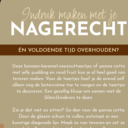
Indruk maken met je
NAGERECHT
ÉN VOLDOENDE TIJD OVERHOUDEN?
Deze banaan-karamel-zeezouttaartjes of panna cotta
met jelly pudding en rood fruit kun je al heel goed van
tevoren maken. Voor de taartjes hoef je de avond zelf
alleen nog de botercrème toe te voegen en de taartjes
te decoreren. Een gezellig klusje om samen met de
(klein)kinderen te doen.
Zie je dat niet zo zitten? Ga dan voor de panna cotta.
Door de glazen schuin te vullen, ontstaat er een
kunstige diagonale lijn. Maak ze van tevoren en zet ze