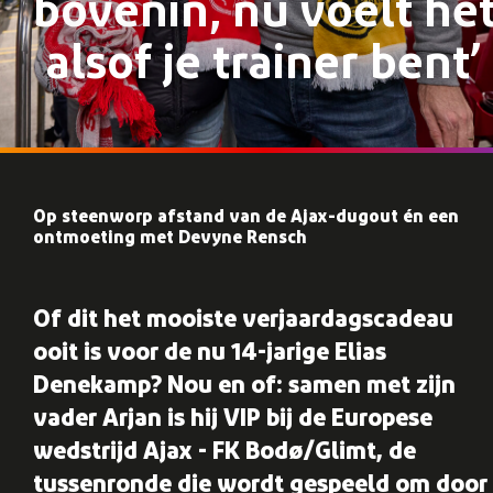
bovenin, nu voelt he
alsof je trainer bent’
Op steenworp afstand van de Ajax-dugout én een
ontmoeting met Devyne Rensch
Of dit het mooiste verjaardagscadeau
ooit is voor de nu 14-jarige Elias
Denekamp? Nou en of: samen met zijn
vader Arjan is hij VIP bij de Europese
wedstrijd Ajax - FK Bodø/Glimt, de
tussenronde die wordt gespeeld om door