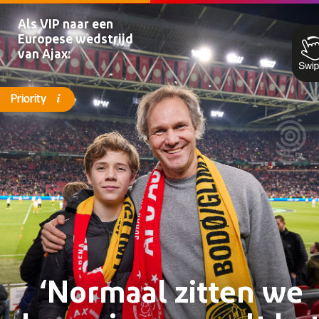
Als VIP naar een
Europese wedstrijd
van Ajax:
i
Priority
‘Normaal zitten we